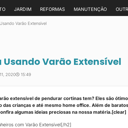
TO
JARDIM
REFORMAS
MANUTENÇÃO
OUT
Usando Varão Extensível
 Usando Varão Extensível
11, 2020
15:49
arão extensível de pendurar cortinas tem? Eles são ótim
to das crianças e até mesmo home office. Além de baratos
 Confira algumas ideias preciosas na nossa matéria.[clear]
nheiros com Varão Extensível[/h2]