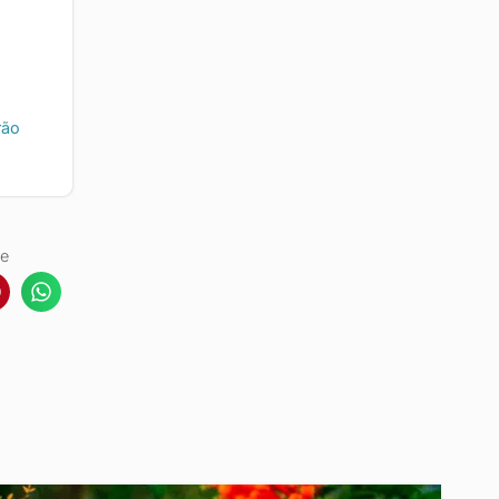
rão
he