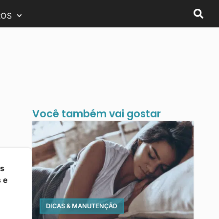
ROS
Você também vai gostar
os
 e
DICAS & MANUTENÇÃO