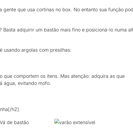
ta gente que usa cortinas no box. No entanto sua função po
? Basta adquirir um bastão mais fino e posicioná-lo numa al
é usando argolas com presilhas:
co que comportem os itens. Mas atenção: adquira as que
á água, evitando mofo.
inha[/h2]
 Vá de bastão